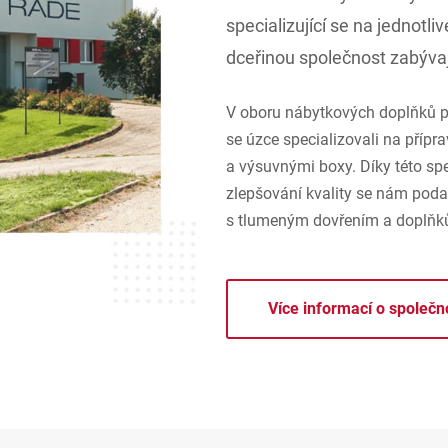
specializující se na jednotli
dceřinou společnost zabývaj
V oboru nábytkových doplňků p
se úzce specializovali na pří
a výsuvnými boxy. Díky této spe
zlepšování kvality se nám podař
s tlumeným dovřením a doplňků
Více informací o společn