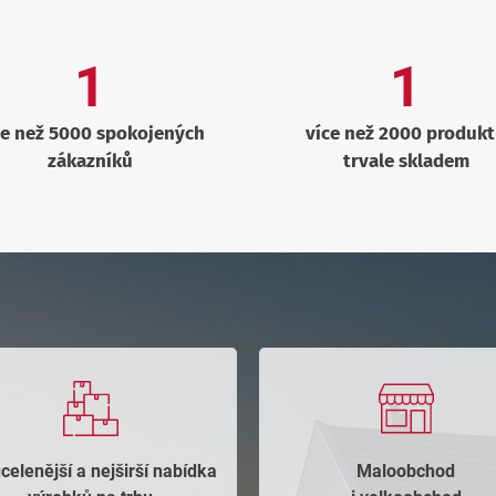
1
1
ce než 5000 spokojených
více než 2000 produk
zákazníků
trvale skladem
celenější a nejširší nabídka
Maloobchod