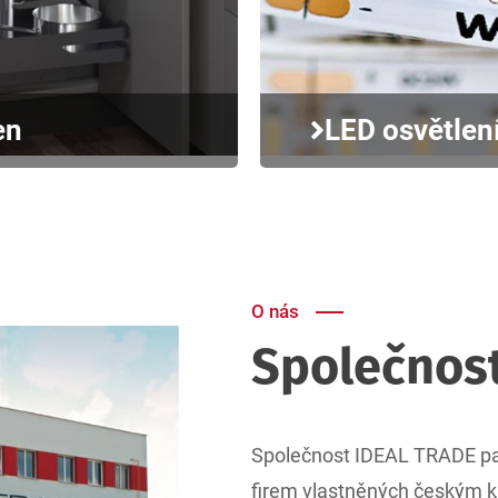
en
LED osvětlen
O nás
Společnos
Společnost IDEAL TRADE pat
firem vlastněných českým k