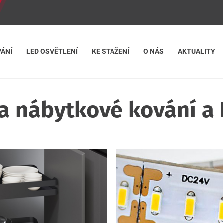
ÁNÍ
LED OSVĚTLENÍ
KE STAŽENÍ
O NÁS
AKTUALITY
na nábytkové kování a 