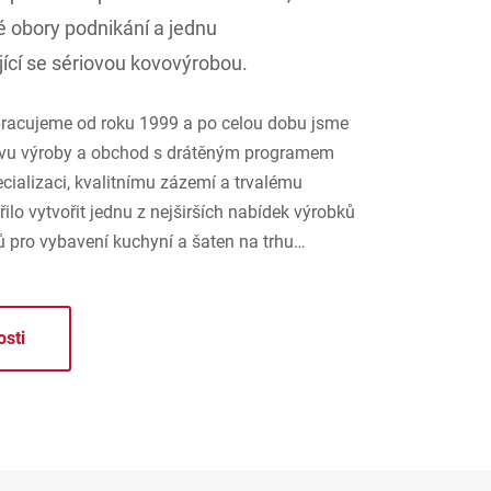
vé obory podnikání a jednu
ící se sériovou kovovýrobou.
racujeme od roku 1999 a po celou dobu jsme
pravu výroby a obchod s drátěným programem
cializaci, kvalitnímu zázemí a trvalému
ilo vytvořit jednu z nejširších nabídek výrobků
 pro vybavení kuchyní a šaten na trhu…
osti