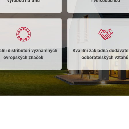
výrobků na trhu​
i velkoobchod​
ální distributoři významných
Kvalitní základna dodavate
evropských značek​
odběratelských vztahů 