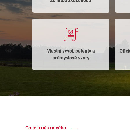
20 letou zkušeností ​
Vlastní vývoj, patenty a
Ofici
průmyslové vzory​
Co je u nás nového