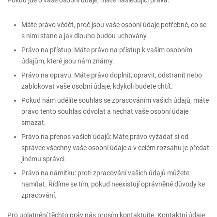
Pokud jde o vaše osobní údaje, máte následující práva:
Máte právo vědět, proč jsou vaše osobní údaje potřebné, co se
s nimi stane a jak dlouho budou uchovány.
Právo na přístup: Máte právo na přístup k vašim osobním
údajům, které jsou nám známy.
Právo na opravu: Máte právo doplnit, opravit, odstranit nebo
zablokovat vaše osobní údaje, kdykoli budete chtít.
Pokud nám udělíte souhlas se zpracováním vašich údajů, máte
právo tento souhlas odvolat a nechat vaše osobní údaje
smazat.
Právo na přenos vašich údajů: Máte právo vyžádat si od
správce všechny vaše osobní údaje a v celém rozsahu je předat
jinému správci.
Právo na námitku: proti zpracování vašich údajů můžete
namítat. Řídíme se tím, pokud neexistují oprávněné důvody ke
zpracování.
Pro uplatnění těchto práv nás prosím kontaktujte. Kontaktní údaje