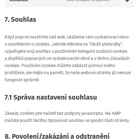
Consent
google-
to
maps
service
7. Souhlas
ostatní
Když poprvé navštívíte náš web, ukážeme vám vyskakovací okno
s vysvětlením o cookies. Jakmile kliknete na "Uložit předvolby",
vyjadřujete svůj souhlas s používáním kategorií souborů cookies
a doplňků popsaných ve vyskakovacím okně a v těchto Zásadách
cookies. Používání cookies můžete zakázat pomocí svého
prohlížeče, ale mějte na paměti, že naše webové stránky již nemusí
fungovat správně.
7.1 Správa nastavení souhlasu
Zásady cookies jste načetli bez podpory javascriptu. Na AMP
můžete použít tlačítko Spravovat souhlas ve spodní části stránky.
8. Povolení/zakázání a odstranění