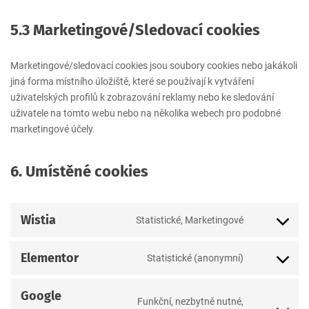
5.3 Marketingové/Sledovací cookies
Marketingové/sledovací cookies jsou soubory cookies nebo jakákoli
jiná forma místního úložiště, které se používají k vytváření
uživatelských profilů k zobrazování reklamy nebo ke sledování
uživatele na tomto webu nebo na několika webech pro podobné
marketingové účely.
6. Umístěné cookies
Wistia
Statistické, Marketingové
Consent
to
Elementor
Statistické (anonymní)
service
Consent
wistia
to
Google
service
Funkční, nezbytně nutné,