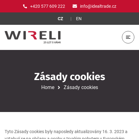
+420 577 609 222
info@idealtrade.cz
CZ
EN
Zásady cookies
Home
Zásady cookies
Tyto Zásady cookies byly naposledy aktualizovány 16. 3. 2023 a
vztahují se na občany a osoby s trvalým pobytem v Evropském