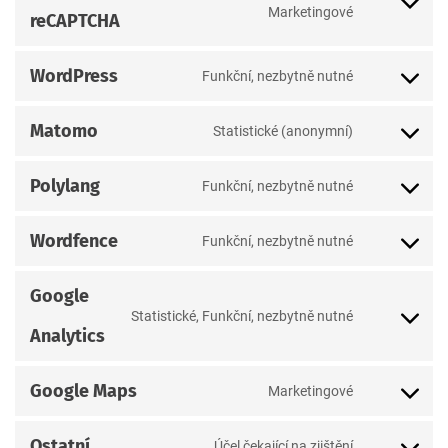
elementor
Consent
Marketingové
reCAPTCHA
to
service
WordPress
Funkční, nezbytně nutné
google-
Consent
recaptcha
to
Matomo
Statistické (anonymní)
service
Consent
wordpress
to
Polylang
Funkční, nezbytně nutné
service
Consent
matomo
to
Wordfence
Funkční, nezbytně nutné
service
Consent
polylang
to
Google
service
Statistické, Funkční, nezbytně nutné
wordfence
Consent
Analytics
to
service
Google Maps
Marketingové
google-
Consent
analytics
to
Ostatní
Účel čekající na zjištění
service