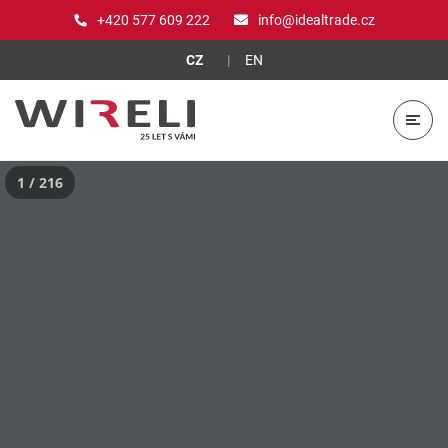
+420 577 609 222
info@idealtrade.cz
CZ
EN
1 / 216