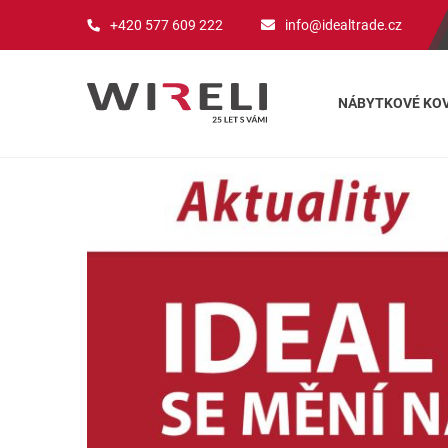
+420 577 609 222
info@idealtrade.cz
NÁBYTKOVÉ KOV