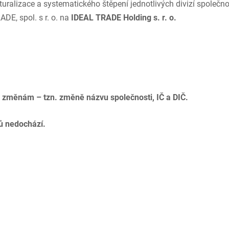
turalizace a systematického štěpení jednotlivých divizí společn
RADE,
spol. s r. o. na
IDEAL TRADE Holding s. r. o.
 změnám – tzn. změně názvu společnosti, IČ a DIČ.
ů nedochází.