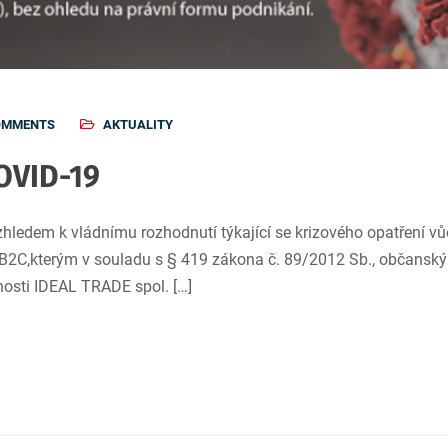
OMMENTS
AKTUALITY
OVID-19
ledem k vládnímu rozhodnutí týkající se krizového opatření vůč
C,kterým v souladu s § 419 zákona č. 89/2012 Sb., občanský 
osti IDEAL TRADE spol. […]