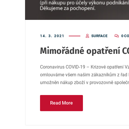
14. 3. 2021
SURFACE
0 C
Mimořádné opatření C
Coronavirus COVID-19 – Krizové opatření Vzh
omlouváme všem našim zákazníkům z řad B2
umožněn nákup zboží v provozovně společn
Read More