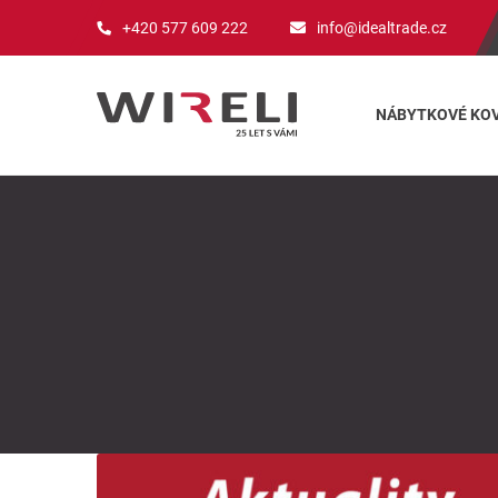
+420 577 609 222
info@idealtrade.cz
NÁBYTKOVÉ KOV